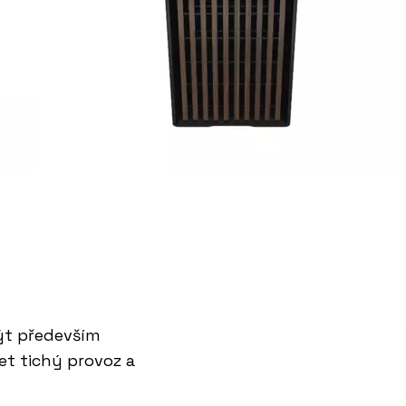
ýt především
et tichý provoz a