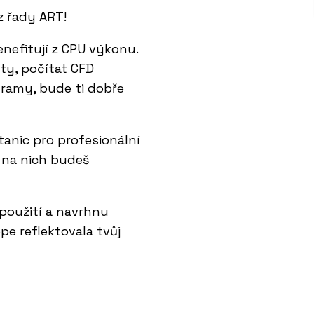
z řady ART!
enefitují z CPU výkonu.
ty, počítat CFD
gramy, bude ti dobře
stanic pro profesionální
ce na nich budeš
použití a navrhnu
pe reflektovala tvůj