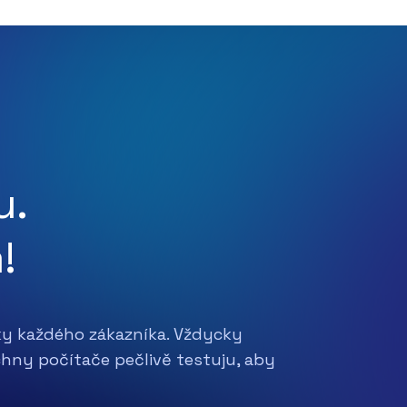
u.
!
ky každého zákazníka. Vždycky
chny počítače pečlivě testuju, aby