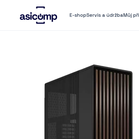
E-shop
Servis a údržba
Můj př