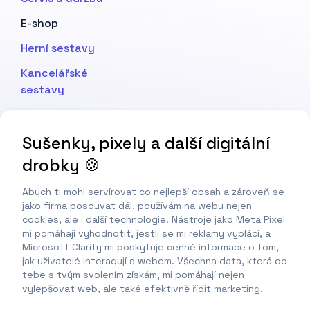
E-shop
Herní sestavy
Kancelářské
sestavy
Výkonné pracovní
stanice
Sušenky, pixely a další digitální
drobky 🍪
Podpora
Časté dotazy
Abych ti mohl servírovat co nejlepší obsah a zároveň se
jako firma posouvat dál, používám na webu nejen
Kontakt
cookies, ale i další technologie. Nástroje jako Meta Pixel
mi pomáhají vyhodnotit, jestli se mi reklamy vyplácí, a
Chatuj s Adamem
Microsoft Clarity mi poskytuje cenné informace o tom,
jak uživatelé interagují s webem. Všechna data, která od
Reklamace
tebe s tvým svolením získám, mi pomáhají nejen
vylepšovat web, ale také efektivně řídit marketing.