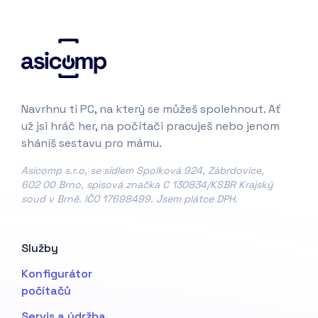
Navrhnu ti PC, na který se můžeš spolehnout. Ať
už jsi hráč her, na počítači pracuješ nebo jenom
sháníš sestavu pro mámu.
Asicomp s.r.o, se sídlem Spolková 924, Zábrdovice,
602 00 Brno, spisová značka C 130834/KSBR Krajský
soud v Brně. IČO 17698499. Jsem plátce DPH.
Služby
Konfigurátor
počítačů
Servis a údržba