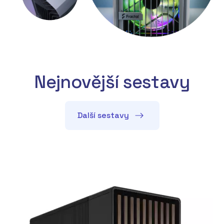
Nejnovější sestavy
Další sestavy
A
C
P
T