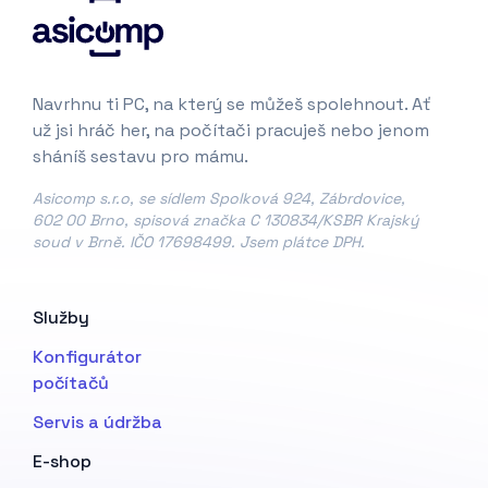
Navrhnu ti PC, na který se můžeš spolehnout. Ať
už jsi hráč her, na počítači pracuješ nebo jenom
sháníš sestavu pro mámu.
Asicomp s.r.o, se sídlem Spolková 924, Zábrdovice,
602 00 Brno, spisová značka C 130834/KSBR Krajský
soud v Brně. IČO 17698499. Jsem plátce DPH.
Služby
Konfigurátor
počítačů
Servis a údržba
E-shop