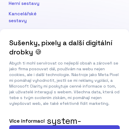
Herní sestavy
Kancelářské
sestavy
Výkonné pracovní
stanice
Sušenky, pixely a další digitální
drobky 🍪
Podpora
Časté dotazy
Abych ti mohl servírovat co nejlepší obsah a zároveň se
jako firma posouvat dál, používám na webu nejen
Kontakt
cookies, ale i další technologie. Nástroje jako Meta Pixel
mi pomáhají vyhodnotit, jestli se mi reklamy vyplácí, a
Chatuj s Adamem
Microsoft Clarity mi poskytuje cenné informace o tom,
jak uživatelé interagují s webem. Všechna data, která od
Reklamace
tebe s tvým svolením získám, mi pomáhají nejen
vylepšovat web, ale také efektivně řídit marketing.
system-
Více informací