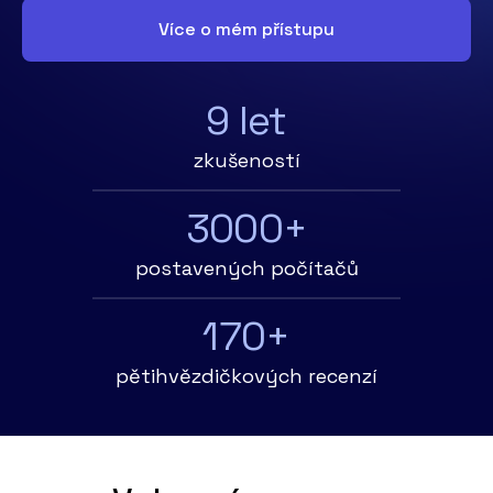
Více o mém přístupu
9 let
zkušeností
3000+
postavených počítačů
170+
pětihvězdičkových recenzí