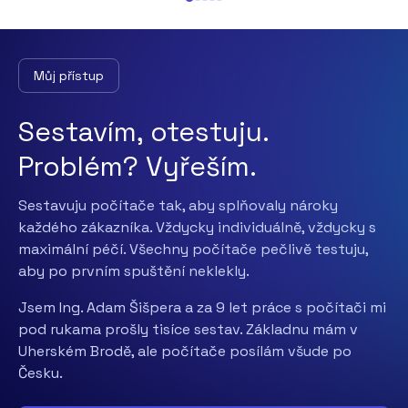
Item
1
of
5
Můj přístup
Sestavím, otestuju.
Problém? Vyřeším.
Sestavuju počítače tak, aby splňovaly nároky
každého zákazníka. Vždycky individuálně, vždycky s
maximální péčí. Všechny počítače pečlivě testuju,
aby po prvním spuštění neklekly.
Jsem Ing. Adam Šišpera a za 9 let práce s počítači mi
pod rukama prošly tisíce sestav. Základnu mám v
Uherském Brodě, ale počítače posílám všude po
Česku.